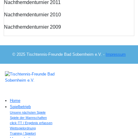
Nachthemdenturnier 2011
Nachthemdenturnier 2010
Nachthemdenturnier 2009
© 2025 Tischtennis-Freunde Bad Sobernheim e.V. -
Impressum
Home
Spielbetrieb
Unsere nächsten Spiele
Spiele der Mannschaften
click-TT / Ergebnis erfassen
Wettspielordnung
Training / Spielort