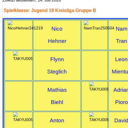
Zuletzt aktualisiert: 14. Juli 2026
Spielklasse: Jugend 19 Kreisliga Gruppe B
Nico
Nam
Hehner
Tran
Flynn
Leon
Steglich
Mient
Mathias
Adria
Biehl
Pioro
Anton
Davi